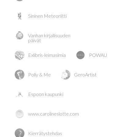
Sininen Meteoriitti
Vanhan kirjallisuuden
päivät
Exlibris-leimasimia
POWAU
Polly & Me
GeroArtist
Espoon kaupunki
www.carolineslotte.com
Kierrätystehdas