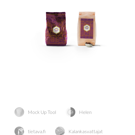
Mock Up Tool
Helen
tietava.fi
Kalankasvattajat