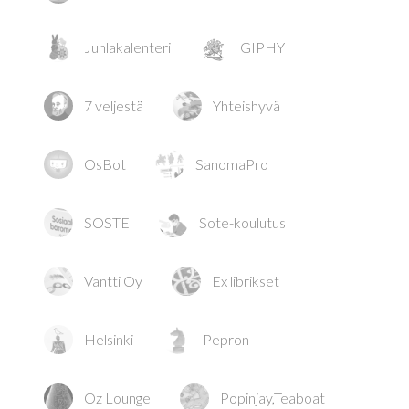
Juhlakalenteri
GIPHY
7 veljestä
Yhteishyvä
OsBot
SanomaPro
SOSTE
Sote-koulutus
Vantti Oy
Ex librikset
Helsinki
Pepron
Oz Lounge
Popinjay,Teaboat