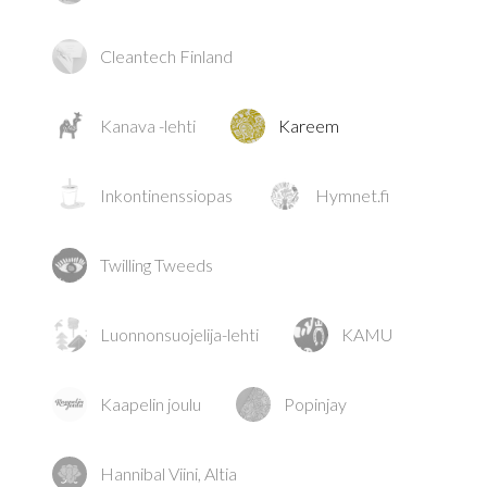
Cleantech Finland
Kanava -lehti
Kareem
Inkontinenssiopas
Hymnet.fi
Twilling Tweeds
Luonnonsuojelija-lehti
KAMU
Kaapelin joulu
Popinjay
Hannibal Viini, Altia