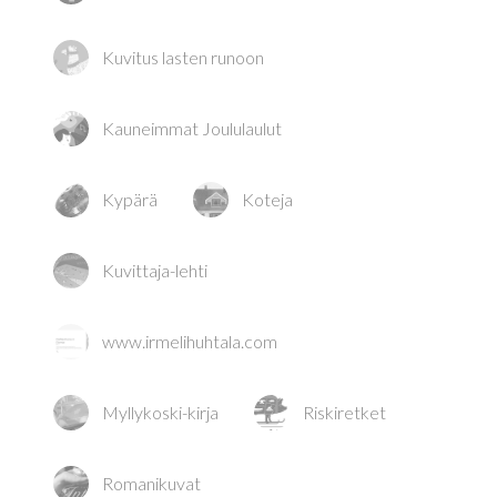
Kuvitus lasten runoon
Kauneimmat Joululaulut
Kypärä
Koteja
Kuvittaja-lehti
www.irmelihuhtala.com
Myllykoski-kirja
Riskiretket
Romanikuvat