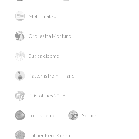
Mobiilimaksu
Orquestra Montuno
Suklaaleipomo
Patterns from Finland
Puistoblues 2016
Joulukalenteri
Solinor
Luthier Keijo Korelin