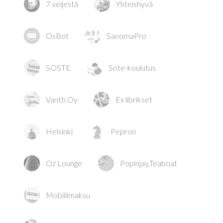
7 veljestä
Yhteishyvä
OsBot
SanomaPro
SOSTE
Sote-koulutus
Vantti Oy
Ex librikset
Helsinki
Pepron
Oz Lounge
Popinjay,Teaboat
Mobiilimaksu