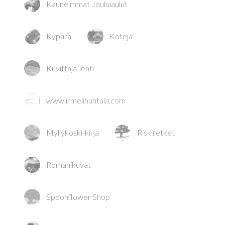
Kauneimmat Joululaulut
Kypärä
Koteja
Kuvittaja-lehti
www.irmelihuhtala.com
Myllykoski-kirja
Riskiretket
Romanikuvat
Spoonflower Shop