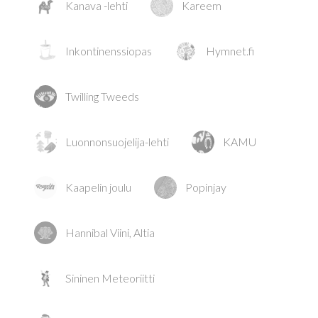
Kanava -lehti
Kareem
Inkontinenssiopas
Hymnet.fi
Twilling Tweeds
Luonnonsuojelija-lehti
KAMU
Kaapelin joulu
Popinjay
Hannibal Viini, Altia
Sininen Meteoriitti