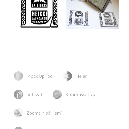
Mock Up Tool
Helen
tietava.fi
Kalankasvattajat
Zooma in på Kemi