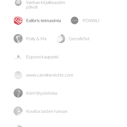
Vanhan kirjallisuuden
päivät
Exlibris-leimasimia
POWAU
Polly & Me
GeroArtist
Espoon kaupunki
www.carolineslotte.com
Kierrätystehdas
Kuvitus lasten runoon