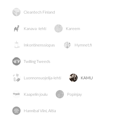
Cleantech Finland
Kanava -lehti
Kareem
Inkontinenssiopas
Hymnet.fi
Twilling Tweeds
Luonnonsuojelija-lehti
KAMU
Kaapelin joulu
Popinjay
Hannibal Viini, Altia