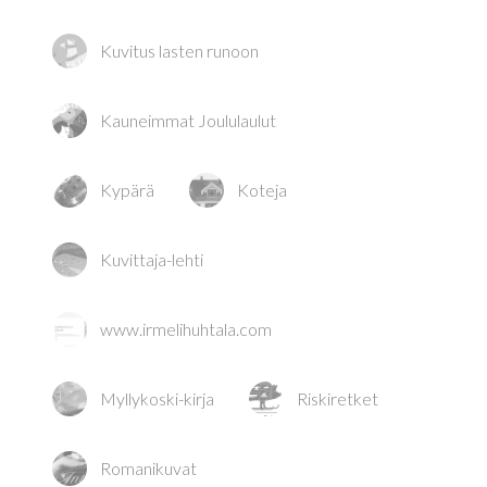
Kuvitus lasten runoon
Kauneimmat Joululaulut
Kypärä
Koteja
Kuvittaja-lehti
www.irmelihuhtala.com
Myllykoski-kirja
Riskiretket
Romanikuvat