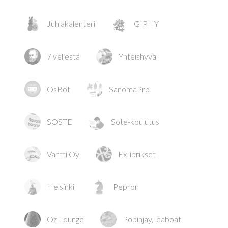
Juhlakalenteri
GIPHY
7 veljestä
Yhteishyvä
OsBot
SanomaPro
SOSTE
Sote-koulutus
Vantti Oy
Ex librikset
Helsinki
Pepron
Oz Lounge
Popinjay,Teaboat