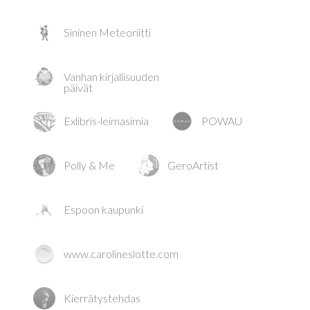
Sininen Meteoriitti
Vanhan kirjallisuuden
päivät
Exlibris-leimasimia
POWAU
Polly & Me
GeroArtist
Espoon kaupunki
www.carolineslotte.com
Kierrätystehdas