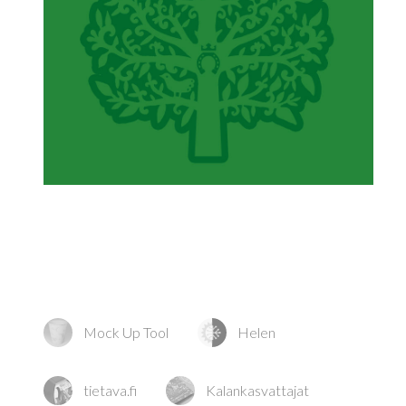
Mock Up Tool
Helen
tietava.fi
Kalankasvattajat